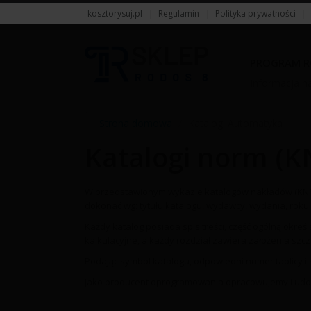
kosztorysuj.pl
|
Regulamin
|
Polityka prywatności
|
PROGRAM R
Informacja ha
Strona domowa
/
Katalogi Automatyka
Katalogi norm (K
W przedstawionym wykazie katalogów nakładów (KNR
dokonać wg: tytułu katalogu, wydawcy, wydania, roku
Każdy katalog posiada spis treści, część ogólną okreś
kalkulacyjne, a każdy rozdział zawiera założenia szc
Podając symbol katalogu, odpowiedni numer tablicy i
Jako producent oprogramowania opracowujemy i udost