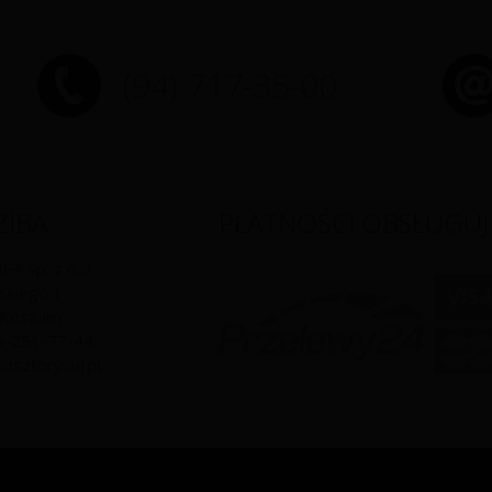
(94) 717-35-00
ZIBA
PŁATNOŚCI OBSŁUGUJ
T Sp. z o.o.
skiego 1
Koszalin
9-251-77-44
kosztorysuj.pl
żone.