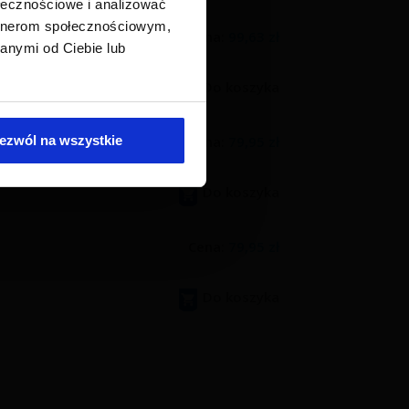
ołecznościowe i analizować
artnerom społecznościowym,
Cena:
99,63 zł
anymi od Ciebie lub
Do koszyka
Cena:
79,95 zł
ezwól na wszystkie
Do koszyka
Cena:
79,95 zł
Do koszyka