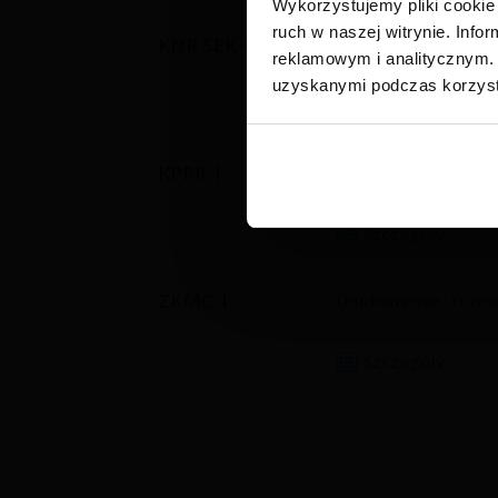
Wykorzystujemy pliki cookie 
ruch w naszej witrynie. Inf
KNR SEK-05-08T
System automatyki o
reklamowym i analitycznym. 
uzyskanymi podczas korzysta
Szczegóły
KPRR 1
Uruchomienie i rozru
Szczegóły
ZKMC 1
Uruchomienie i rozru
Szczegóły