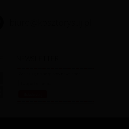
biuro@kosztorysuj.pl
E
NEWSLETTER
Zapisz się na bezpłatny newsletter
Sukskrybuj