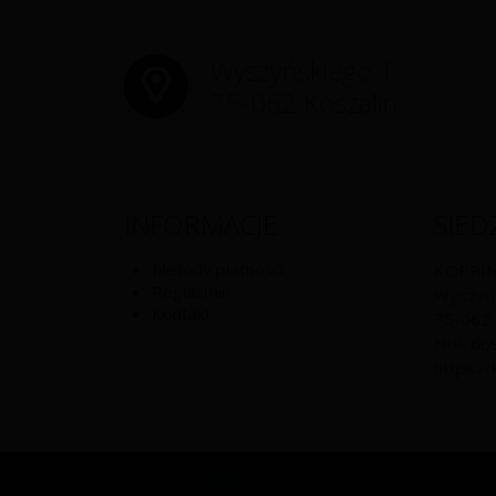
Wyszyńskiego 1
75-062 Koszalin
INFORMACJE
SIED
Metody płatności
KOPRINE
Regulamin
Wyszyń
Kontakt
75-062
NIP:
66
https://
© 2022
KOPRINET Sp. z o.o.
Wszelkie prawa zastrze