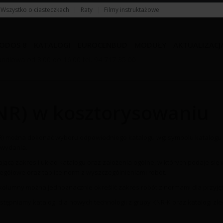
Wszystko o ciasteczkach
|
Raty
|
Filmy instruktażowe
ODOS 8
KATALOGI
EUROCENBUD
MODUŁY
AKTUALIZACJ
ndlowa od 8:00 do 16:00 tel. 94 717 35 00
NR) w kosztorysowaniu
) można dokonać wyboru odpowiedniego katalogu wg: symbolu katalogu 
 wydania.
lającą zakres i układ katalogu oraz założenia ogólne, w których podaje si
zegółowe oraz tablice norm z wyszczególnieniami robót.
 kolumny można jednoznacznie określić zakres robót z normami dla przyjęt
ępniamy katalogi dla nowych technologii z grupy KNR-K oraz katalogi zl