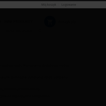
Mój koszyk
|
Logowanie
A
INNE PRODUKTY
Koszyk (
0
)
Razem:
0,00
zł
i wg grup robót. W programie dodatkowo można
ę warunki techniczne wykonania robót i założenia
ej jednostki przedmiarowej.
econe na indywidualne zamówienia.