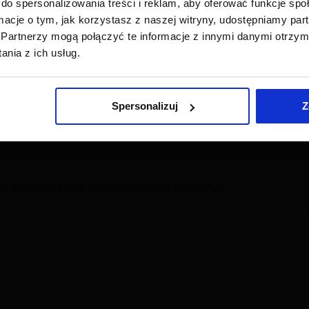
do spersonalizowania treści i reklam, aby oferować funkcje sp
ormacje o tym, jak korzystasz z naszej witryny, udostępniamy p
biektowej TECOMAT "inteligentny budynek"
Partnerzy mogą połączyć te informacje z innymi danymi otrzym
nia z ich usług.
ch aparatury kontrolno-pomiarowej i automatyki
Spersonalizuj
Z
ch aparatury kontrolno-pomiarowej i automatyki
1