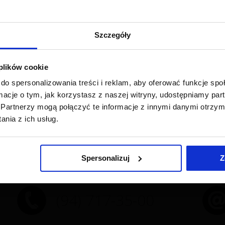
na naszej stronie jest dobrowolne. Odbiorcami danych os
KATALOGÓW NAKŁADÓW RZE
zgoda i ma Pani/Pan prawo wycofania zgody w dowolnym mo
Szczegóły
 czasu wykorzystywania możliwości marketingowych i anal
gospodarczej.
 plików cookie
 W sytuacji wniesienia sprzeciwu wobec profilowania, pros
a sportowe
 do danych, sprostowania, usunięcia, przenoszenia danych l
do spersonalizowania treści i reklam, aby oferować funkcje sp
ormacje o tym, jak korzystasz z naszej witryny, udostępniamy p
sobowe naruszono przepisy RODO, ma Pani/Pan prawo wniesi
Partnerzy mogą połączyć te informacje z innymi danymi otrzym
nia z ich usług.
Zamknij
1
Spersonalizuj
Z
(94) 717-35-00