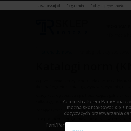
kosztorysuj.pl
|
Regulamin
|
Polityka prywatności
|
PROGRAM R
Informacja ha
Strona domowa
/
Katalogi Obiekty sportowe
Katalogi norm (K
W przedstawionym wykazie katalogów nakładów (KNR
dokonać wg: tytułu katalogu, wydawcy, wydania, roku
Każdy katalog posiada spis treści, część ogólną okreś
Administratorem Pani/Pana dany
kalkulacyjne, a każdy rozdział zawiera założenia szc
można skontaktować się z na
Podając symbol katalogu, odpowiedni numer tablicy i
dotyczących przetwarzania da
Jako producent oprogramowania opracowujemy i udost
Pani/Pana dane będą przetwarzane w ce
na podstawie art. 6 ust