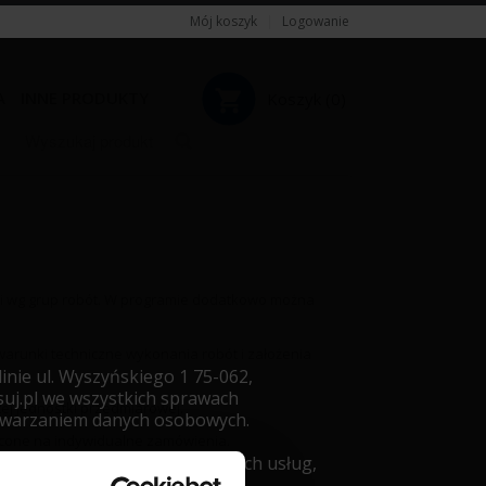
Mój koszyk
|
Logowanie
A
INNE PRODUKTY
Koszyk (
0
)
Razem:
0,00
zł
i wg grup robót. W programie dodatkowo można
ę warunki techniczne wykonania robót i założenia
inie ul. Wyszyńskiego 1 75-062,
uj.pl we wszystkich sprawach
ej jednostki przedmiarowej.
etwarzaniem danych osobowych.
econe na indywidualne zamówienia.
leżytego wykonania świadczonych usług,
obowych (dalej: „RODO”).