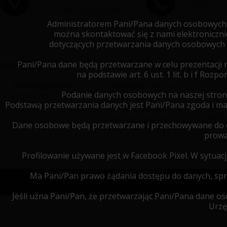
(94) 71
75-062 Koszalin
Administratorem Pani/Pana danych osobowych je
można skontaktować się z nami elektroniczn
dotyczących przetwarzania danych osobowych 
INFORMACJE
SIEDZIBA
PŁ
Pani/Pana dane będą przetwarzane w celu prezentacji 
OB
na podstawie art. 6 ust. 1 lit. b i f R
Metody płatności
KOPRINET Sp. z o.o.
Podanie danych osobowych na naszej stron
Regulamin
Wyszyńskiego 1
Podstawą przetwarzania danych jest Pani/Pana zgoda i 
Kontakt
75-062
Koszalin
NIP:
669-251-77-44
Dane osobowe będą przetwarzane i przechowywane do cz
https://kosztorysuj.pl
prowa
Profilowanie używane jest w Facebook Pixel. W sytua
Ma Pani/Pan prawo żądania dostępu do danych, spro
© 2022
KOPRINET Sp. z o.o.
Wszelkie prawa zastrzeżone.
Jeśli uzna Pani/Pan, że przetwarzając Pani/Pana dane 
Urzę