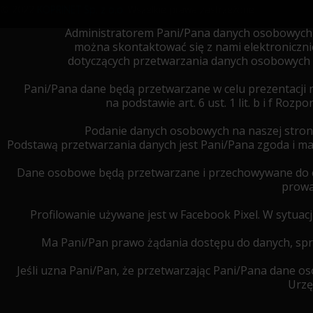
© 2022
KOPRINET Sp. z o.o.
Wszelkie prawa zastrzeżone.
Administratorem Pani/Pana danych osobowych je
można skontaktować się z nami elektroniczn
dotyczących przetwarzania danych osobowych 
Pani/Pana dane będą przetwarzane w celu prezentacji 
na podstawie art. 6 ust. 1 lit. b i f R
Podanie danych osobowych na naszej stron
Podstawą przetwarzania danych jest Pani/Pana zgoda i 
Dane osobowe będą przetwarzane i przechowywane do cz
prowa
Profilowanie używane jest w Facebook Pixel. W sytua
Ma Pani/Pan prawo żądania dostępu do danych, spro
Jeśli uzna Pani/Pan, że przetwarzając Pani/Pana dane 
Urzę