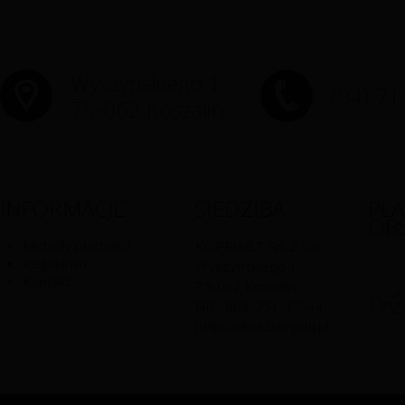
Wyszyńskiego 1
(94) 71
75-062 Koszalin
INFORMACJE
SIEDZIBA
PŁ
OB
Metody płatności
KOPRINET Sp. z o.o.
Regulamin
Wyszyńskiego 1
Kontakt
75-062
Koszalin
NIP:
669-251-77-44
https://kosztorysuj.pl