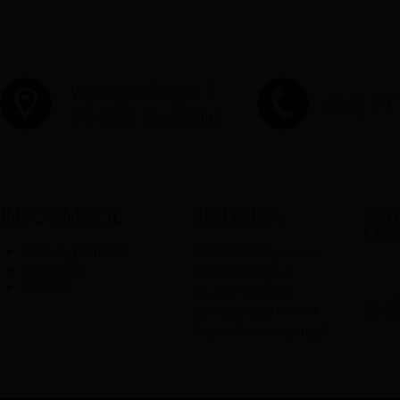
Wyszyńskiego 1
(94) 71
75-062 Koszalin
INFORMACJE
SIEDZIBA
PŁ
OB
Metody płatności
KOPRINET Sp. z o.o.
Regulamin
Wyszyńskiego 1
Kontakt
75-062
Koszalin
NIP:
669-251-77-44
https://kosztorysuj.pl