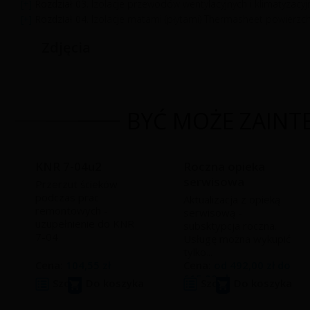
Rozdział 03.
Izolacje przewodów wentylacyjnych i klimatyzac
Rozdział 04.
Izolacje matami (płytami) Thermasheet powierzch
Zdjęcia
BYĆ MOŻE ZAINTE
KNR 7-04u2
Roczna opieka
serwisowa
Przerzut ścieków
podczas prac
Aktualizacja z opieką
remontowych -
serwisową -
uzupełnienie do KNR
subsktypcja roczna.
7-04
Usługę można wykupić
tylko...
Cena:
104,55 zł
Cena:
od
492,00 zł
do
615,00 zł
Szczegóły
Do koszyka
Szczegóły
Do koszyka