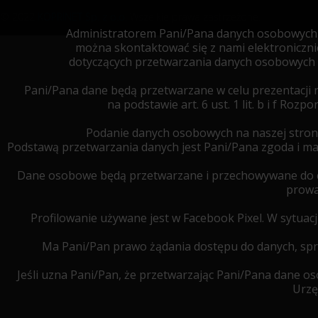
© 2022
KOPRINET Sp. z o.o.
Wszelkie prawa zastrzeżone.
Administratorem Pani/Pana danych osobowych je
można skontaktować się z nami elektroniczn
dotyczących przetwarzania danych osobowych 
Pani/Pana dane będą przetwarzane w celu prezentacji 
na podstawie art. 6 ust. 1 lit. b i f R
Podanie danych osobowych na naszej stron
Podstawą przetwarzania danych jest Pani/Pana zgoda i 
Dane osobowe będą przetwarzane i przechowywane do cz
prowa
Profilowanie używane jest w Facebook Pixel. W sytua
Ma Pani/Pan prawo żądania dostępu do danych, spro
Jeśli uzna Pani/Pan, że przetwarzając Pani/Pana dane 
Urzę