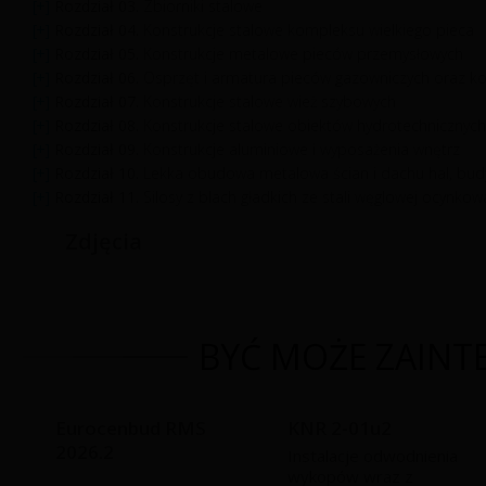
Rozdział 03.
Zbiorniki stalowe
Rozdział 04.
Konstrukcje stalowe kompleksu wielkiego pieca
Rozdział 05.
Konstrukcje metalowe pieców przemysłowych
Rozdział 06.
Osprzęt i armatura pieców gazowniczych oraz kon
Rozdział 07.
Konstrukcje stalowe wież szybowych
Rozdział 08.
Konstrukcje stalowe obiektów hydrotechnicznych
Rozdział 09.
Konstrukcje aluminiowe i wyposażenia wnętrz
Rozdział 10.
Lekka obudowa metalowa ścian i dachu hal, bud
Rozdział 11.
Silosy z blach gładkich ze stali węglowej ocynkow
Zdjęcia
BYĆ MOŻE ZAINTE
Eurocenbud RMS
KNR 2-01u2
2026.2
Instalacje odwodnienia
wykopów wraz z