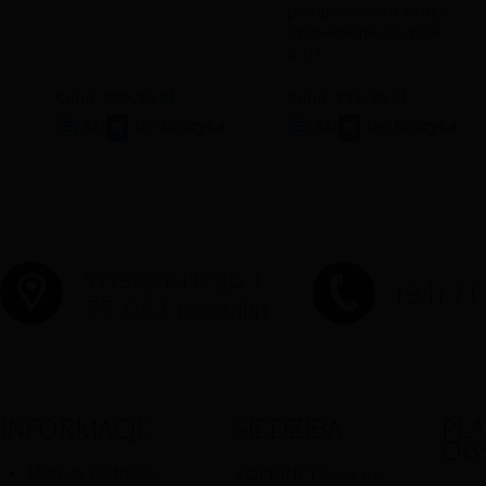
pompowaniem wody -
uzupełnienie do KNR
2-01
Cena:
405,90 zł
Cena:
116,85 zł
Szczegóły
Do koszyka
Szczegóły
Do koszyka
Wyszyńskiego 1
(94) 71
75-062 Koszalin
INFORMACJE
SIEDZIBA
PŁ
OB
Metody płatności
KOPRINET Sp. z o.o.