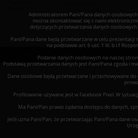
Regulamin
Wyszyńskiego 1
Kontakt
75-062
Koszalin
Administratorem Pani/Pana danych osobowych je
NIP:
669-251-77-44
można skontaktować się z nami elektroniczn
https://kosztorysuj.pl
dotyczących przetwarzania danych osobowych 
Pani/Pana dane będą przetwarzane w celu prezentacji 
na podstawie art. 6 ust. 1 lit. b i f R
© 2022
KOPRINET Sp. z o.o.
Wszelkie prawa zastrzeżone.
Podanie danych osobowych na naszej stron
Podstawą przetwarzania danych jest Pani/Pana zgoda i 
Dane osobowe będą przetwarzane i przechowywane do cz
prowa
Profilowanie używane jest w Facebook Pixel. W sytua
Ma Pani/Pan prawo żądania dostępu do danych, spro
Jeśli uzna Pani/Pan, że przetwarzając Pani/Pana dane 
Urzę