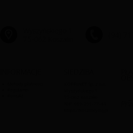
Wyszyńskiego 1
(94) 71
75-062 Koszalin
INFORMACJE
SIEDZIBA
PŁ
OB
Metody płatności
KOPRINET Sp. z o.o.
Regulamin
Wyszyńskiego 1
Kontakt
75-062
Koszalin
NIP:
669-251-77-44
https://kosztorysuj.pl