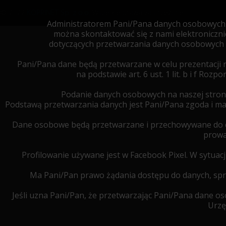
© 2022
KOPRINET Sp. z o.o.
Wszelkie prawa zastrzeżone.
Administratorem Pani/Pana danych osobowych je
można skontaktować się z nami elektroniczn
dotyczących przetwarzania danych osobowych 
Pani/Pana dane będą przetwarzane w celu prezentacji 
na podstawie art. 6 ust. 1 lit. b i f R
Podanie danych osobowych na naszej stron
Podstawą przetwarzania danych jest Pani/Pana zgoda i 
Dane osobowe będą przetwarzane i przechowywane do cz
prowa
Profilowanie używane jest w Facebook Pixel. W sytua
Ma Pani/Pan prawo żądania dostępu do danych, spro
Jeśli uzna Pani/Pan, że przetwarzając Pani/Pana dane 
Urzę