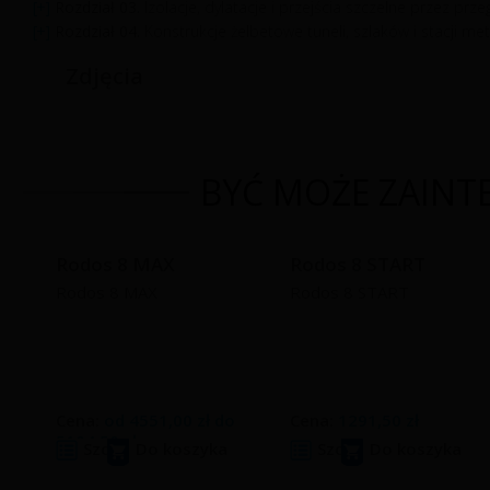
Rozdział 03.
Izolacje, dylatacje i przejścia szczelne przez pr
Rozdział 04.
Konstrukcje żelbetowe tuneli, szlaków i stacji me
Zdjęcia
BYĆ MOŻE ZAINTE
Rodos 8 MAX
Rodos 8 START
Rodos 8 MAX
Rodos 8 START
Cena:
od
4551,00 zł
do
Cena:
1291,50 zł
5104,50 zł
Szczegóły
Do koszyka
Szczegóły
Do koszyka